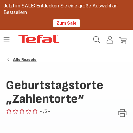
Jetzt im SALE: Entdecken Sie eine große Auswahl an
Bestsellern
Zum Sale
Tefal
Das
Mein
Mein
Homepage
Menü
Konto
Waren
öffnen
Alle Rezepte
Geburtstagstorte
„Zahlentorte“
-
/5
-
ratings.0