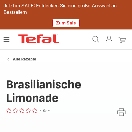
Jetzt im SALE: Entdecken Sie eine große Auswahl an
Bestsellern
Zum Sale
Tefal
Das
Mein
Mein
Homepage
Menü
Konto
Waren
öffnen
Alle Rezepte
Brasilianische
Limonade
-
/5
-
ratings.0