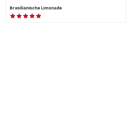
Brasilianische Limonade
ratings.NaN