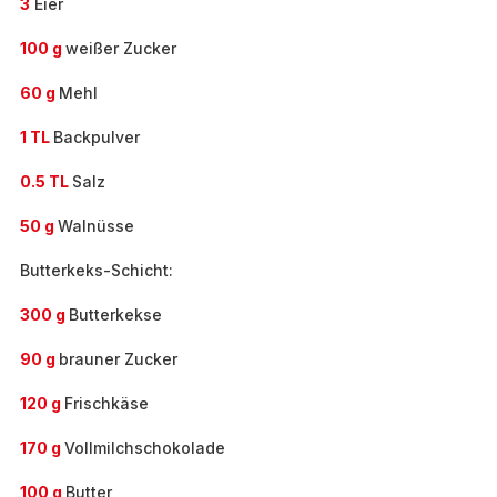
3
Eier
100 g
weißer Zucker
60 g
Mehl
1 TL
Backpulver
0.5 TL
Salz
50 g
Walnüsse
Butterkeks-Schicht:
300 g
Butterkekse
90 g
brauner Zucker
120 g
Frischkäse
170 g
Vollmilchschokolade
100 g
Butter