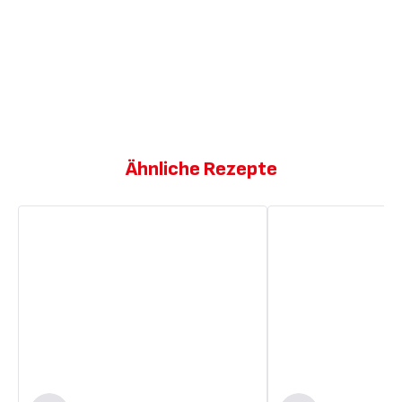
Ähnliche Rezepte
High-
Schokoladen-
Protein
Gläschen
Brownie
Softeis