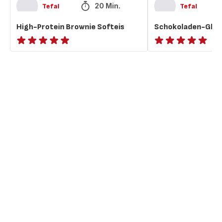
20 Min.
Tefal
Tefal
High-Protein Brownie Softeis
Schokoladen-Gläs
ratings.NaN
ratings.NaN