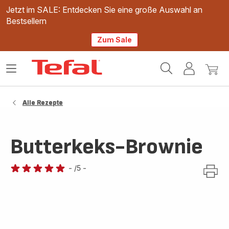
Jetzt im SALE: Entdecken Sie eine große Auswahl an
Bestsellern
Zum Sale
Tefal
Das
Mein
Mein
Homepage
Menü
Konto
Waren
öffnen
Alle Rezepte
Butterkeks-Brownie
-
/5
-
Bewertung
mit
5
Sternen
(Durchschnitt)