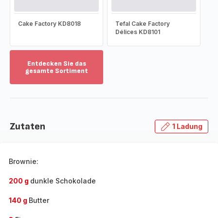
Cake Factory KD8018
Tefal Cake Factory
Délices KD8101
Entdecken Sie das
gesamte Sortiment
Mehr
anzeigen
-
Entdecken
Sie
Zutaten
1 Ladung
das
gesamte
Sortiment
-
Brownie:
200 g
dunkle Schokolade
140 g
Butter