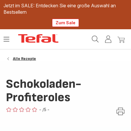
Jetzt im SALE: Entdecken Sie eine große Auswahl an
Bestsellern
Zum Sale
Tefal
Das
Mein
Mein
Homepage
Menü
Konto
Waren
öffnen
Alle Rezepte
Schokoladen-
Profiteroles
-
/5
-
ratings.0