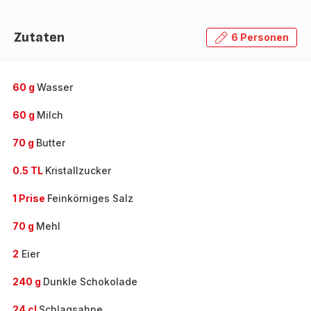
Zutaten
6 Personen
60 g
Wasser
60 g
Milch
70 g
Butter
0.5 TL
Kristallzucker
1 Prise
Feinkörniges Salz
70 g
Mehl
2
Eier
240 g
Dunkle Schokolade
24 cl
Schlagsahne