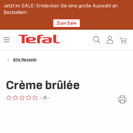
Jetzt im SALE: Entdecken Sie eine große Auswahl an
Bestsellern
Zum Sale
Tefal
Das
Mein
Mein
Homepage
Menü
Konto
Waren
öffnen
Alle Rezepte
Crème brûlée
-
/5
-
ratings.0