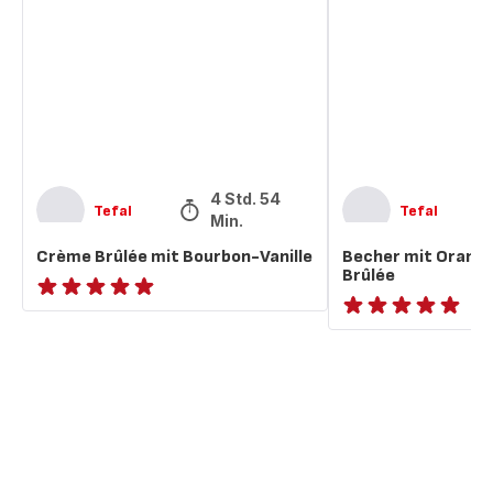
mit
Orangen-
Bourbon-
Crème
Vanille
Brûlée
4 Std. 54
Tefal
Tefal
Min.
Crème Brûlée mit Bourbon-Vanille
Becher mit Oran
Brûlée
ratings.NaN
ratings.NaN