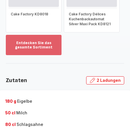
Cake Factory KD8018
Cake Factory Délices
Kuchenbackautomat
Silver Maxi Pack KD8121
Entdecken Sie das
gesamte Sortiment
Mehr
anzeigen
-
Entdecken
Sie
Zutaten
2 Ladungen
das
gesamte
Sortiment
-
180 g
Eigelbe
50 cl
Milch
80 cl
Schlagsahne