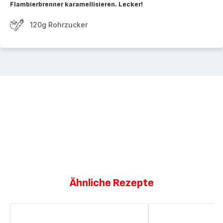
Flambierbrenner karamellisieren. Lecker!
120g Rohrzucker
Ähnliche Rezepte
Crème
Becher
Brûlée
mit