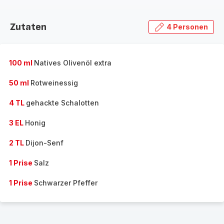
Zutaten
4 Personen
100 ml
Natives Olivenöl extra
50 ml
Rotweinessig
4 TL
gehackte Schalotten
3 EL
Honig
2 TL
Dijon-Senf
1 Prise
Salz
1 Prise
Schwarzer Pfeffer