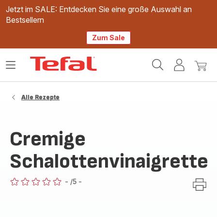
Jetzt im SALE: Entdecken Sie eine große Auswahl an
Bestsellern
Zum Sale
Tefal
Das
Mein
Mein
Homepage
Menü
Konto
Waren
öffnen
Alle Rezepte
Cremige
Schalottenvinaigrette
-
/5
-
ratings.0