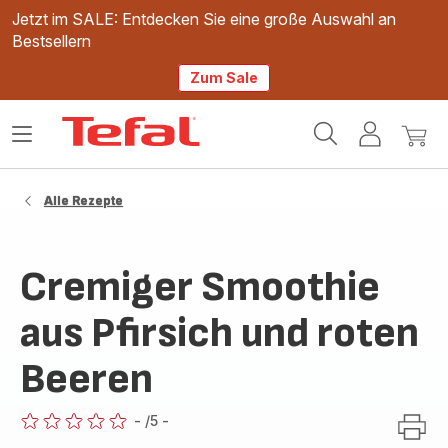
Jetzt im SALE: Entdecken Sie eine große Auswahl an
Bestsellern
Zum Sale
Tefal
Das
Mein
Mein
Homepage
Menü
Konto
Waren
öffnen
Alle Rezepte
Cremiger Smoothie
aus Pfirsich und roten
Beeren
-
/5
-
ratings.0