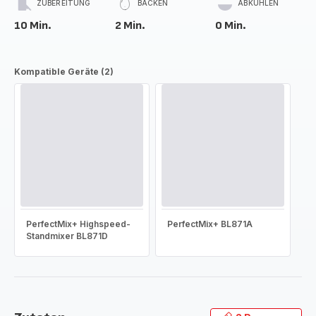
ZUBEREITUNG
BACKEN
ABKÜHLEN
10 Min.
2 Min.
0 Min.
Kompatible Geräte (2)
PerfectMix+ Highspeed-
PerfectMix+ BL871A
Standmixer BL871D