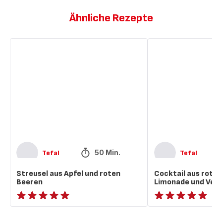
Ähnliche Rezepte
Streusel
Cocktail
aus
aus
Apfel
roten
und
Beeren,
roten
Limonade
Beeren
und
Veilchenblüten
50 Min.
Tefal
Tefal
Streusel aus Apfel und roten
Cocktail aus rote
Beeren
Limonade und Veil
ratings.NaN
ratings.NaN