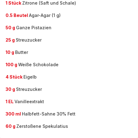
1 Stück
Zitrone (Saft und Schale)
0.5 Beutel
Agar-Agar (1 g)
50 g
Ganze Pistazien
25 g
Streuzucker
10 g
Butter
100 g
Weiße Schokolade
4 Stück
Eigelb
30 g
Streuzucker
1 EL
Vanilleextrakt
300 ml
Halbfett-Sahne 30% Fett
60 g
Zerstoßene Spekulatius