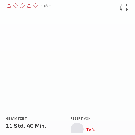
-
/5
-
ratings.0
GESAMTZEIT
REZEPT VON
11 Std. 40 Min.
Tefal