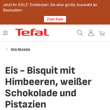
Jetzt im SALE: Entdecken Sie eine große Auswahl an
Bestsellern
Zum Sale
Tefal
Das
Mein
Mein
Homepage
Menü
Konto
Waren
öffnen
Alle Rezepte
Eis - Bisquit mit
Himbeeren, weißer
Schokolade und
Pistazien