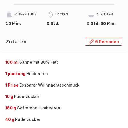
ZUBEREITUNG
BACKEN
ABKÜHLEN
10 Min.
6 Std.
5 Std. 30 Min.
Zutaten
6 Personen
100 ml
Sahne mit 30% Fett
1 packung
Himbeeren
1 Prise
Essbarer Weihnachtsschmuck
10 g
Puderzucker
180 g
Gefrorene Himbeeren
40 g
Puderzucker