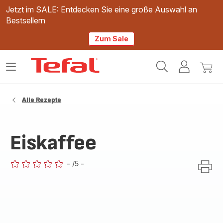
Jetzt im SALE: Entdecken Sie eine große Auswahl an
Bestsellern
Zum Sale
Tefal
Das
Mein
Mein
Homepage
Menü
Konto
Waren
öffnen
Alle Rezepte
Eiskaffee
-
/5
-
ratings.0