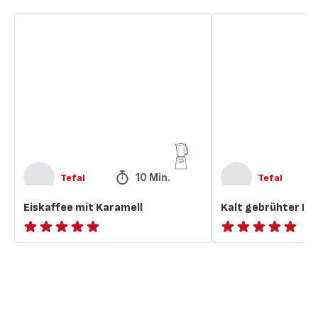
Eiskaffee
Kalt
mit
gebrühter
Karamell
Eiskaffee
10 Min.
Tefal
Tefal
Eiskaffee mit Karamell
Kalt gebrühter Ei
ratings.NaN
ratings.NaN