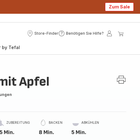
Zum Sale
Store-Finder
Benötigen Sie Hilfe?
Store-
Benötigen
Mein
Mein
Finder
Sie
Konto
Waren
 by Tefal
Hilfe?
mit Apfel
tungen
ZUBEREITUNG
BACKEN
ABKÜHLEN
5 Min.
8 Min.
5 Min.