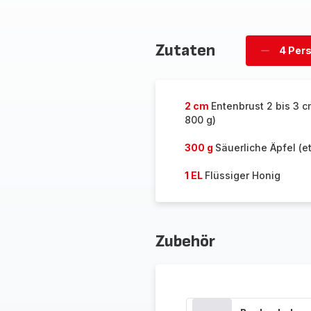
Zutaten
4 Per
Personen
löschen
2 cm
Entenbrust 2 bis 3 c
800 g)
300 g
Säuerliche Äpfel (e
1 EL
Flüssiger Honig
Zubehör