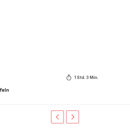
1 Std. 3 Min.
feln
Vorherige
Weiter
Recipe
Recipe