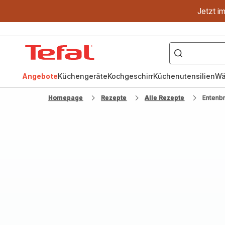
Jetzt i
["OptiGrill","Easy
Fry","Pfanne"]
Tefal
Homepage
Angebote
Küchengeräte
Kochgeschirr
Küchenutensilien
Wä
Homepage
Rezepte
Alle Rezepte
Entenbr