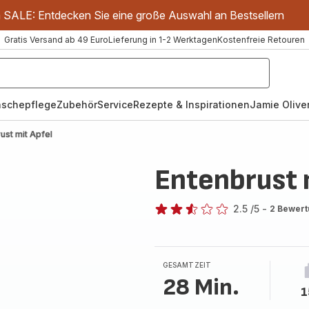
m SALE: Entdecken Sie eine große Auswahl an Bestsellern
Gratis Versand ab 49 Euro
Lieferung in 1-2 Werktagen
Kostenfreie Retouren
schepflege
Zubehör
Service
Rezepte & Inspirationen
Jamie Oliver
ust mit Apfel
Entenbrust 
2.5
/5
-
2 Bewer
ratings.2.5
GESAMTZEIT
28 Min.
1