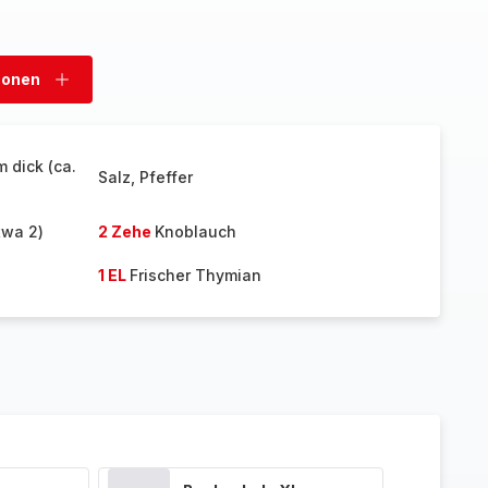
sonen
Personen
hinzufügen
m dick (ca.
Salz, Pfeffer
twa 2)
2 Zehe
Knoblauch
1 EL
Frischer Thymian