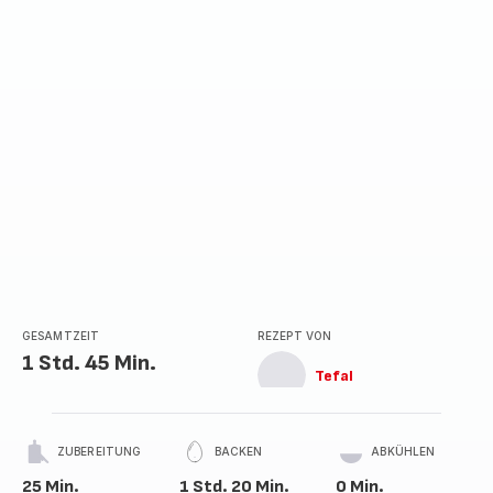
Stern
(Durchschnitt)
GESAMTZEIT
REZEPT VON
1 Std. 45 Min.
Tefal
ZUBEREITUNG
BACKEN
ABKÜHLEN
25 Min.
1 Std. 20 Min.
0 Min.