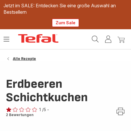
Jetzt im SALE: Entdecken Sie eine große Auswahl an
Bestsellern
Zum Sale
Tefal
Das
Mein
Mein
Homepage
Menü
Konto
Waren
öffnen
Alle Rezepte
Erdbeeren
Schichtkuchen
1
/5
-
Bewertung
2 Bewertungen
mit
1