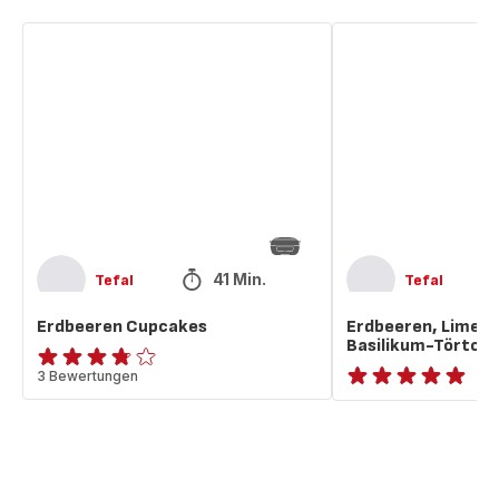
Erdbeeren
Erdbeeren,
Cupcakes
Limette
und
Basilikum-
Törtchen
41 Min.
Tefal
Tefal
Erdbeeren Cupcakes
Erdbeeren, Limett
Basilikum-Törtch
ratings.3.7
3 Bewertungen
ratings.NaN