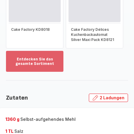
Cake Factory KD8018
Cake Factory Délices
Kuchenbackautomat
Silver Maxi Pack KD8121
Entdecken Sie das
gesamte Sortiment
Mehr
anzeigen
-
Entdecken
Sie
Zutaten
2 Ladungen
das
gesamte
Sortiment
-
1360 g
Selbst-aufgehendes Mehl
1 TL
Salz