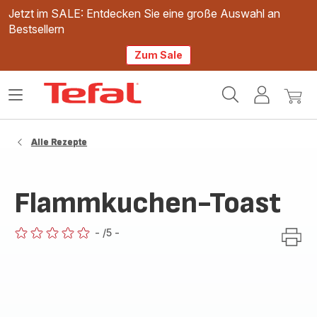
Jetzt im SALE: Entdecken Sie eine große Auswahl an
Bestsellern
Zum Sale
Tefal
Das
Mein
Mein
Homepage
Menü
Konto
Waren
öffnen
Alle Rezepte
Flammkuchen-Toast
-
/5
-
ratings.0