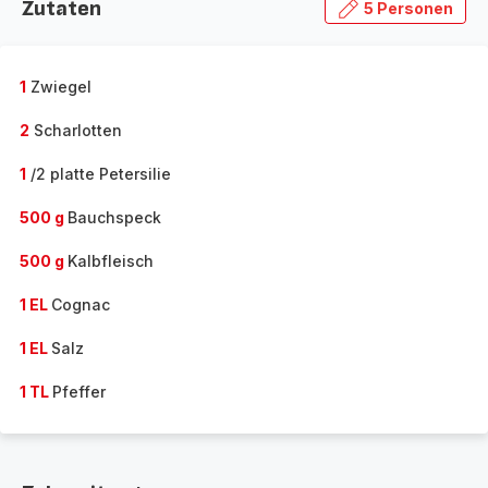
Zutaten
5 Personen
1
Zwiegel
2
Scharlotten
1
/2 platte Petersilie
500 g
Bauchspeck
500 g
Kalbfleisch
1 EL
Cognac
1 EL
Salz
1 TL
Pfeffer