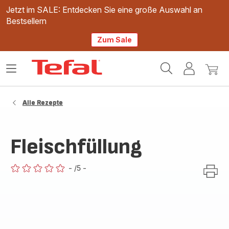
Jetzt im SALE: Entdecken Sie eine große Auswahl an
Bestsellern
Zum Sale
Tefal
Das
Mein
Mein
Homepage
Menü
Konto
Waren
öffnen
Alle Rezepte
Fleischfüllung
-
/5
-
ratings.0