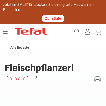
Jetzt im SALE: Entdecken Sie eine große Auswahl an
Bestsellern
Zum Sale
Tefal
Das
Mein
Mein
Homepage
Menü
Konto
Waren
öffnen
Alle Rezepte
Fleischpflanzerl
-
/5
-
ratings.0