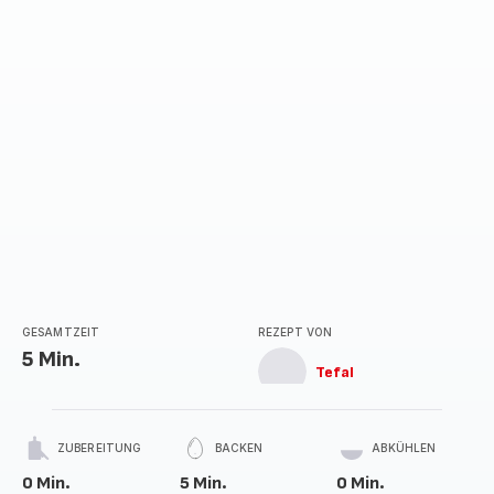
GESAMTZEIT
REZEPT VON
5 Min.
Tefal
ZUBEREITUNG
BACKEN
ABKÜHLEN
0 Min.
5 Min.
0 Min.