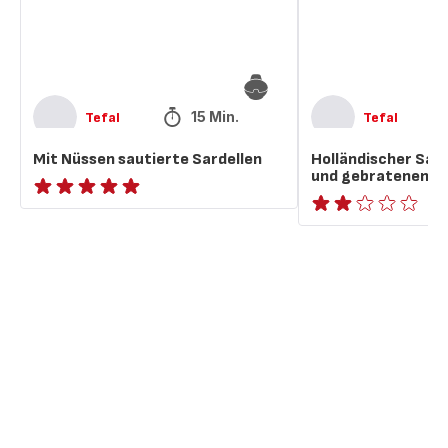
Nüssen
15 Min.
Tefal
Tefal
Mit Nüssen sautierte Sardellen
Holländischer Sal
und gebratenen N
ratings.NaN
Bewertung
mit
2
Sternen
(Durchschnitt)