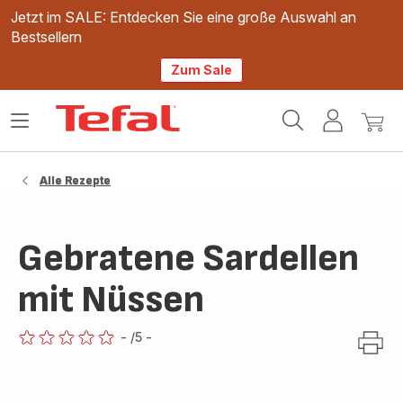
Jetzt im SALE: Entdecken Sie eine große Auswahl an
Bestsellern
Zum Sale
Tefal
Das
Mein
Mein
Homepage
Menü
Konto
Waren
öffnen
Alle Rezepte
Gebratene Sardellen
mit Nüssen
-
/5
-
ratings.0