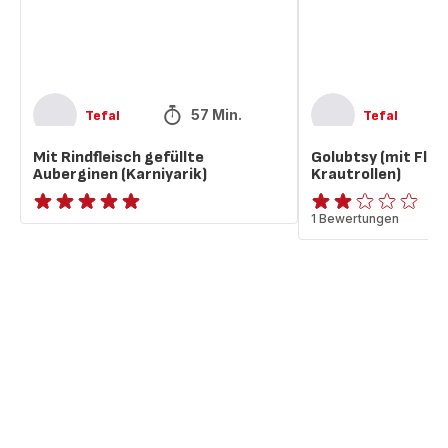
57 Min.
Tefal
Tefal
Mit Rindfleisch gefüllte
Golubtsy (mit Flei
Auberginen (Karniyarik)
Krautrollen)
ratings.NaN
Bewertung
1 Bewertungen
mit
2
Sternen
(Durchschnitt)