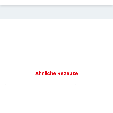
Ähnliche Rezepte
Mit
Golubtsy
Rindfleisch
(mit
gefüllte
Fleisch
Auberginen
gefüllte
(Karniyarik)
Krautrollen)