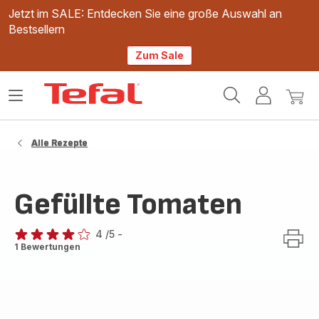
Jetzt im SALE: Entdecken Sie eine große Auswahl an
Bestsellern
Zum Sale
Tefal
Das
Mein
Mein
Homepage
Menü
Konto
Waren
öffnen
Alle Rezepte
Gefüllte Tomaten
4
/5
-
Bewertung
1 Bewertungen
mit
4
Sternen
(Durchschnitt)