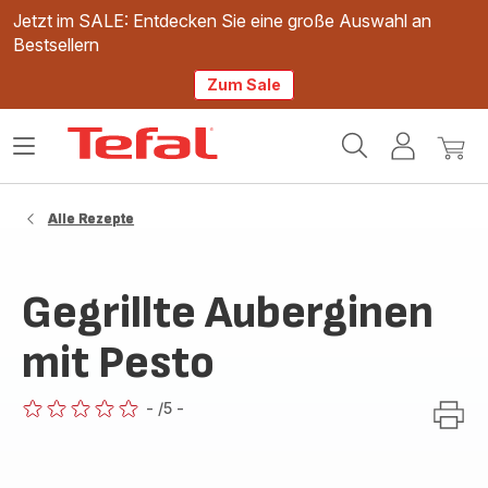
Jetzt im SALE: Entdecken Sie eine große Auswahl an
Bestsellern
Zum Sale
Tefal
Das
Mein
Mein
Homepage
Menü
Konto
Waren
öffnen
Alle Rezepte
Gegrillte Auberginen
mit Pesto
-
/5
-
ratings.0