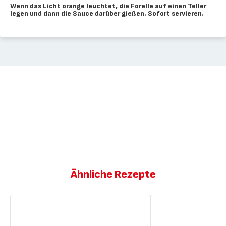
Wenn das Licht orange leuchtet, die Forelle auf einen Teller
legen und dann die Sauce darüber gießen. Sofort servieren.
Ähnliche Rezepte
Gegrillte
Gegrillte
Wurst
Paprikaschoten
in
in