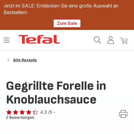
Jetzt im SALE: Entdecken Sie eine große Auswahl an
Bestsellern
Zum Sale
Tefal
Das
Mein
Mein
Homepage
Menü
Konto
Waren
öffnen
Alle Rezepte
Gegrillte Forelle in
Knoblauchsauce
4.3
/5
-
ratings.4.3
2 Bewertungen