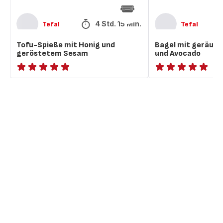
4 Std. 15 Min.
Tefal
Tefal
Tofu-Spieße mit Honig und
Bagel mit geräuc
geröstetem Sesam
und Avocado
ratings.NaN
ratings.NaN