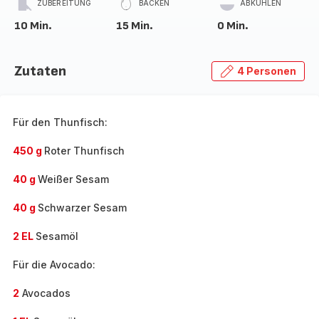
ZUBEREITUNG
BACKEN
ABKÜHLEN
10 Min.
15 Min.
0 Min.
Zutaten
4 Personen
Für den Thunfisch:
450 g
Roter Thunfisch
40 g
Weißer Sesam
40 g
Schwarzer Sesam
2 EL
Sesamöl
Für die Avocado:
2
Avocados