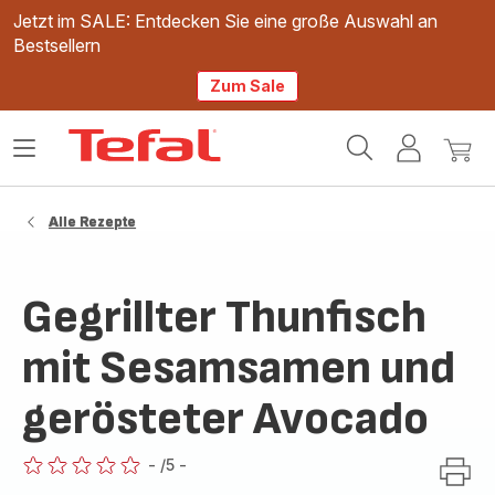
Jetzt im SALE: Entdecken Sie eine große Auswahl an
Bestsellern
Zum Sale
Tefal
Das
Mein
Mein
Homepage
Menü
Konto
Waren
öffnen
Alle Rezepte
Gegrillter Thunfisch
mit Sesamsamen und
gerösteter Avocado
-
/5
-
ratings.0