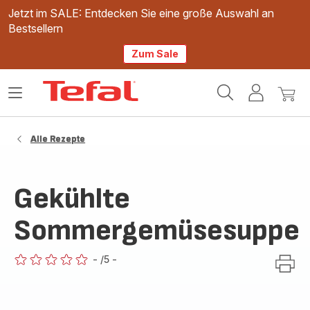
Jetzt im SALE: Entdecken Sie eine große Auswahl an
Bestsellern
Zum Sale
Tefal
Das
Mein
Mein
Homepage
Menü
Konto
Waren
öffnen
Alle Rezepte
Gekühlte
Sommergemüsesuppe
-
/5
-
ratings.0