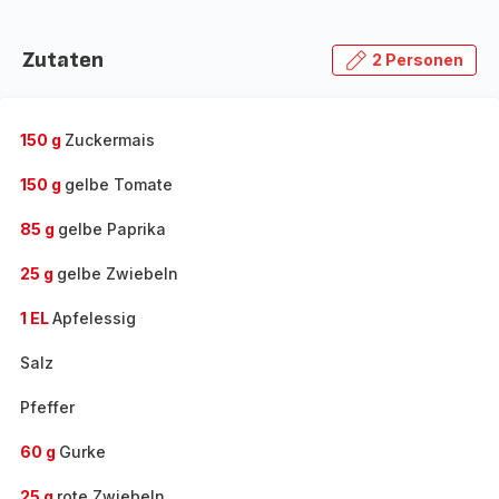
Zutaten
2 Personen
150 g
Zuckermais
150 g
gelbe Tomate
85 g
gelbe Paprika
25 g
gelbe Zwiebeln
1 EL
Apfelessig
Salz
Pfeffer
60 g
Gurke
25 g
rote Zwiebeln