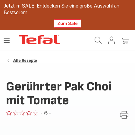
Jetzt im SALE: Entdecken Sie eine große Auswahl an
Bestsellern
Zum Sale
Tefal
Das
Mein
Mein
Homepage
Menü
Konto
Waren
öffnen
Alle Rezepte
Gerührter Pak Choi
mit Tomate
-
/5
-
ratings.0