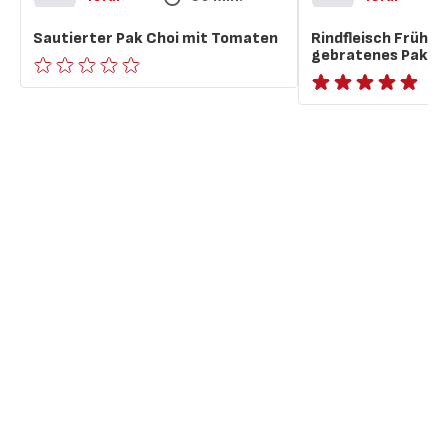
Sautierter Pak Choi mit Tomaten
Rindfleisch Frühlin
gebratenes Pak Ch
ratings.0
ratings.NaN