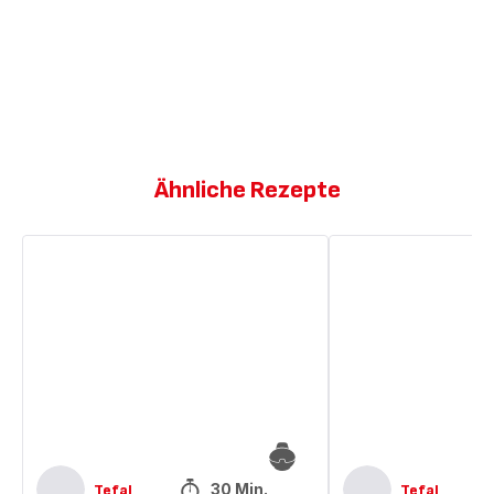
Ähnliche Rezepte
Sautierter
Rindfleisch
Pak
Frühlingsrollen,
Choi
gebratenes
mit
Pak
Tomaten
Choi
30 Min.
Tefal
Tefal