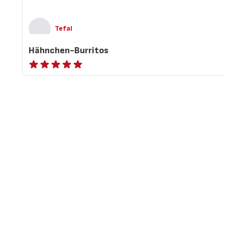
Tefal
Hähnchen-Burritos
ratings.NaN