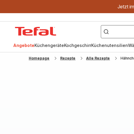
Jetzt i
["OptiGrill","Easy
Fry","Pfanne"]
Tefal
Homepage
Angebote
Küchengeräte
Kochgeschirr
Küchenutensilien
Wä
Homepage
Rezepte
Alle Rezepte
Hähnch