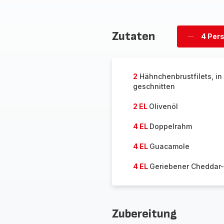
Zutaten
4 Per
Personen
löschen
2
Hähnchenbrustfilets, in 
geschnitten
2 EL
Olivenöl
4 EL
Doppelrahm
4 EL
Guacamole
4 EL
Geriebener Cheddar
Zubereitung