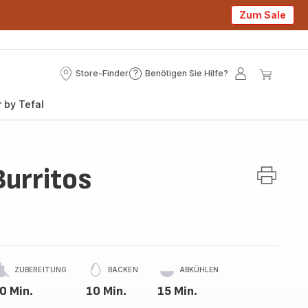
Zum Sale
Store-Finder
Benötigen Sie Hilfe?
Store-
Benötigen
Mein
Mein
Finder
Sie
Konto
Waren
 by Tefal
Hilfe?
urritos
ZUBEREITUNG
BACKEN
ABKÜHLEN
0 Min.
10 Min.
15 Min.