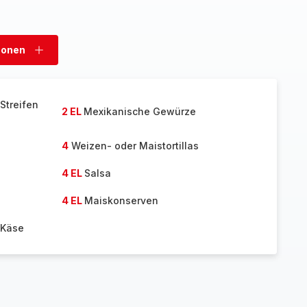
sonen
Personen
hinzufügen
Streifen
2 EL
Mexikanische Gewürze
4
Weizen- oder Maistortillas
4 EL
Salsa
4 EL
Maiskonserven
-Käse