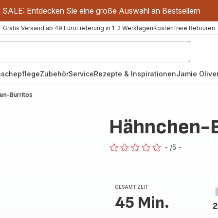
m SALE: Entdecken Sie eine große Auswahl an Bestsellern
Gratis Versand ab 49 Euro
Lieferung in 1-2 Werktagen
Kostenfreie Retouren
schepflege
Zubehör
Service
Rezepte & Inspirationen
Jamie Oliver
en-Burritos
Hähnchen-B
-
/5
-
ratings.0
GESAMTZEIT
45 Min.
2