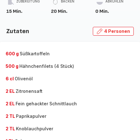
ZUBEREITUNG
BACKEN
ABKÜHLEN
15 Min.
20 Min.
0 Min.
Zutaten
4 Personen
600 g
Süßkartoffeln
500 g
Hähnchenfilets (4 Stück)
6 cl
Olivenöl
2 EL
Zitronensaft
2 EL
Fein gehackter Schnittlauch
2 TL
Paprikapulver
2 TL
Knoblauchpulver