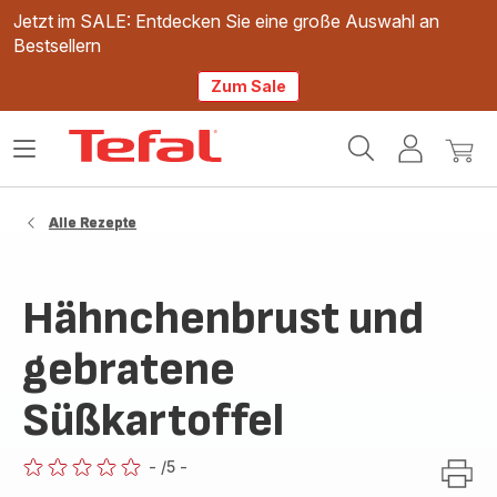
Jetzt im SALE: Entdecken Sie eine große Auswahl an
Bestsellern
Zum Sale
Tefal
Das
Mein
Mein
Homepage
Menü
Konto
Waren
öffnen
Alle Rezepte
Hähnchenbrust und
gebratene
Süßkartoffel
-
/5
-
ratings.0