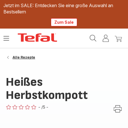
Jetzt im SALE: Entdecken Sie eine große Auswahl an
Bestsellern
Zum Sale
Tefal
Das
Mein
Mein
Homepage
Menü
Konto
Waren
öffnen
Alle Rezepte
Heißes
Herbstkompott
-
/5
-
ratings.0