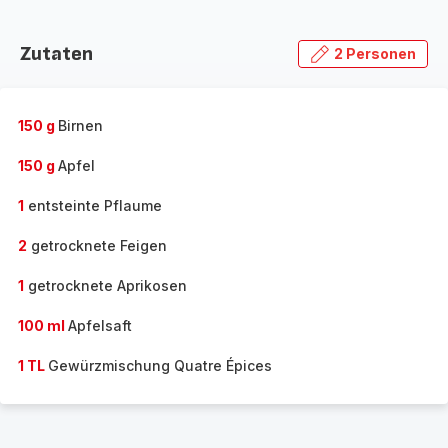
Zutaten
2 Personen
150 g
Birnen
150 g
Apfel
1
entsteinte Pflaume
2
getrocknete Feigen
1
getrocknete Aprikosen
100 ml
Apfelsaft
1 TL
Gewürzmischung Quatre Épices