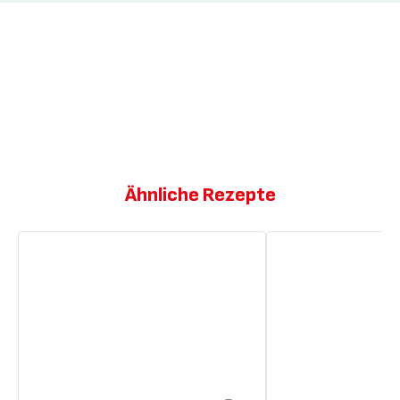
Ähnliche Rezepte
Hühnerfrikassee
Hähnchenpastete