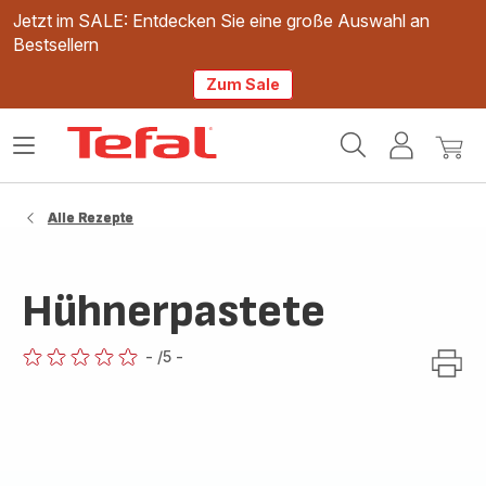
Jetzt im SALE: Entdecken Sie eine große Auswahl an
Bestsellern
Zum Sale
Tefal
Das
Mein
Mein
Homepage
Menü
Konto
Waren
öffnen
Alle Rezepte
Hühnerpastete
-
/5
-
ratings.0