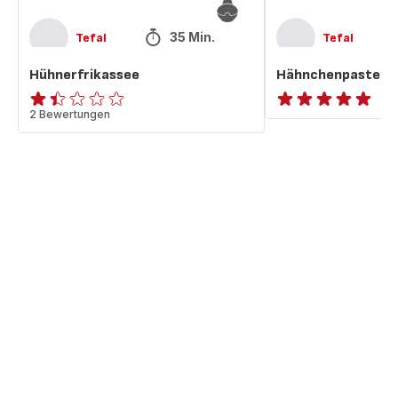
35 Min.
Tefal
Tefal
Hühnerfrikassee
Hähnchenpastete
ratings.1.4
2 Bewertungen
ratings.NaN