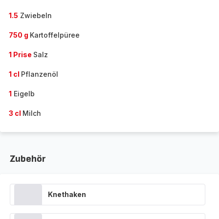
1.5
Zwiebeln
750 g
Kartoffelpüree
1 Prise
Salz
1 cl
Pflanzenöl
1
Eigelb
3 cl
Milch
Zubehör
Knethaken