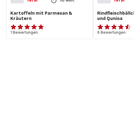
Tefal
Tefal
Kartoffeln mit Parmesan &
Rindfleischbällche
Kräutern
und Qunioa
Bewertung
1 Bewertungen
ratings.4.5
6 Bewertungen
mit
5
Sternen
(Durchschnitt)