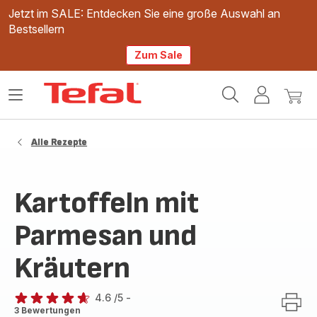
Jetzt im SALE: Entdecken Sie eine große Auswahl an
Bestsellern
Zum Sale
Tefal
Das
Mein
Mein
Homepage
Menü
Konto
Waren
öffnen
Alle Rezepte
Kartoffeln mit
Parmesan und
Kräutern
4.6
/5
-
ratings.4.6
3 Bewertungen