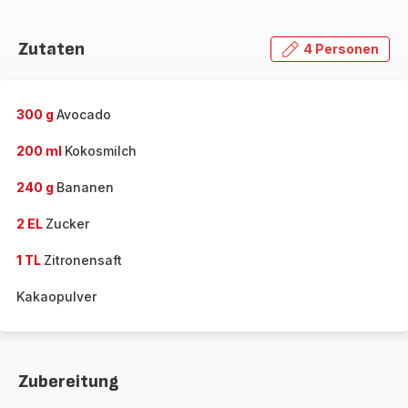
Zutaten
4 Personen
300 g
Avocado
200 ml
Kokosmilch
240 g
Bananen
2 EL
Zucker
1 TL
Zitronensaft
Kakaopulver
Zubereitung