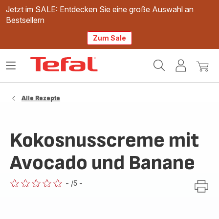
Jetzt im SALE: Entdecken Sie eine große Auswahl an
Bestsellern
Zum Sale
Tefal
Das
Mein
Mein
Homepage
Menü
Konto
Waren
öffnen
Alle Rezepte
Kokosnusscreme mit
Avocado und Banane
-
/5
-
ratings.0