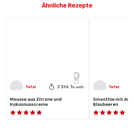
Ähnliche Rezepte
Mousse
Smoothie
aus
mit
Zitrone
Avocado
und
und
Kokosnusscreme
Blaubeeren
2 Std. 15 Min.
Tefal
Tefal
Mousse aus Zitrone und
Smoothie mit Avo
Kokosnusscreme
Blaubeeren
ratings.NaN
ratings.NaN