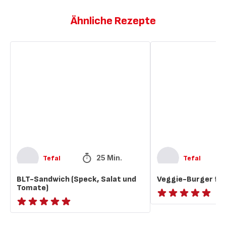
Ähnliche Rezepte
BLT-
Veggie-
Sandwich
Burger
(Speck,
für
Salat
Kinder
und
Tomate)
25 Min.
Tefal
Tefal
BLT-Sandwich (Speck, Salat und
Veggie-Burger für
Tomate)
ratings.NaN
ratings.NaN