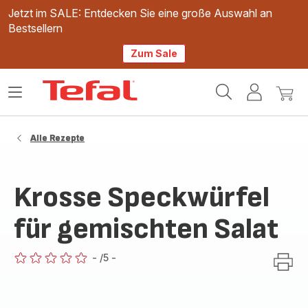
Jetzt im SALE: Entdecken Sie eine große Auswahl an
Bestsellern
Zum Sale
Tefal
Das
Mein
Mein
Homepage
Menü
Konto
Waren
öffnen
Alle Rezepte
Krosse Speckwürfel
für gemischten Salat
-
/5
-
ratings.0