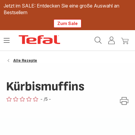
Jetzt im SALE: Entdecken Sie eine große Auswahl an
Bestsellern
Zum Sale
Tefal
Das
Mein
Mein
Homepage
Menü
Konto
Waren
öffnen
Alle Rezepte
Kürbismuffins
-
/5
-
ratings.0