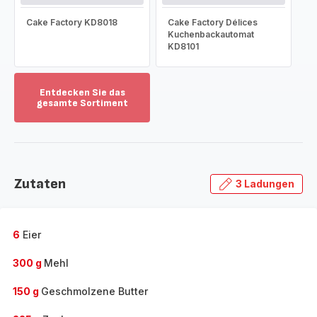
Cake Factory KD8018
Cake Factory Délices
Kuchenbackautomat
KD8101
Entdecken Sie das
gesamte Sortiment
Mehr
anzeigen
-
Entdecken
Sie
Zutaten
3 Ladungen
das
gesamte
Sortiment
-
6
Eier
300 g
Mehl
150 g
Geschmolzene Butter