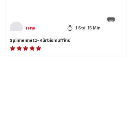
1 Std. 15 Min.
Tefal
Spinnennetz-Kürbismuffins
ratings.NaN