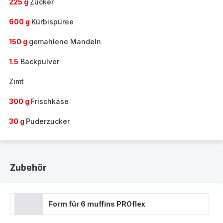
225 g
Zucker
600 g
Kürbispüree
150 g
gemahlene Mandeln
1.5
Backpulver
Zimt
300 g
Frischkäse
30 g
Puderzucker
Zubehör
Form für 6 muffins PROflex