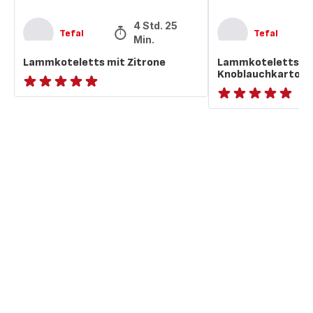
4 Std. 25
Tefal
Tefal
Min.
Lammkoteletts mit Zitrone
Lammkoteletts m
Knoblauchkartoff
ratings.NaN
ratings.NaN