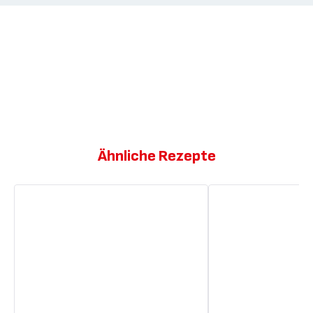
Ähnliche Rezepte
Lammkoteletts
Lammkoteletts
mit
mit
Zitrone
Knoblauchkartoffeln