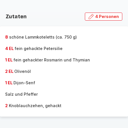
Zutaten
4 Personen
8
schöne Lammkoteletts (ca. 750 g)
4 EL
fein gehackte Petersilie
1 EL
fein gehackter Rosmarin und Thymian
2 EL
Olivenöl
1 EL
Dijon-Senf
Salz und Pfeffer
2
Knoblauchzehen, gehackt