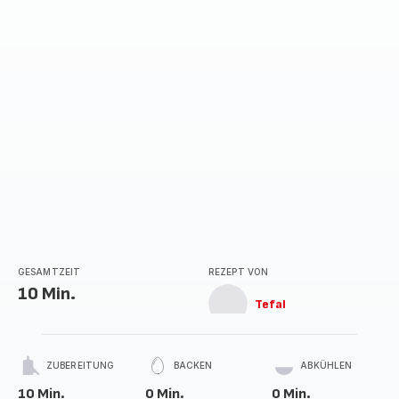
Sternen
(Durchschnitt)
GESAMTZEIT
REZEPT VON
10 Min.
Tefal
ZUBEREITUNG
BACKEN
ABKÜHLEN
10 Min.
0 Min.
0 Min.