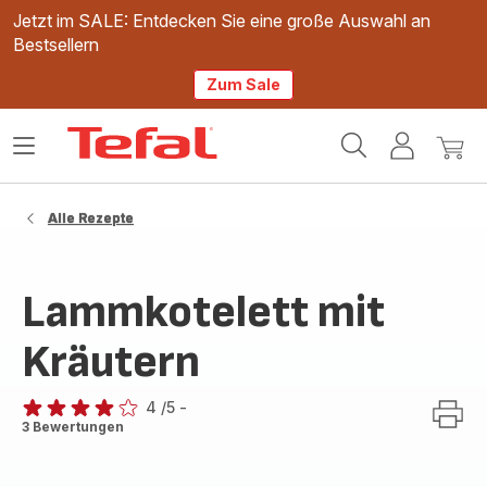
Jetzt im SALE: Entdecken Sie eine große Auswahl an
Bestsellern
Zum Sale
Tefal
Das
Mein
Mein
Homepage
Menü
Konto
Waren
öffnen
Alle Rezepte
Lammkotelett mit
Kräutern
4
/5
-
Bewertung
3 Bewertungen
mit
4