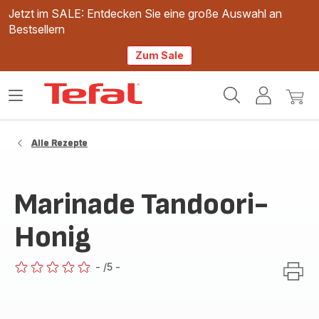
Jetzt im SALE: Entdecken Sie eine große Auswahl an
Bestsellern
Zum Sale
Tefal
Das
Mein
Mein
Homepage
Menü
Konto
Waren
öffnen
Alle Rezepte
Marinade Tandoori-
Honig
-
/5
-
ratings.0