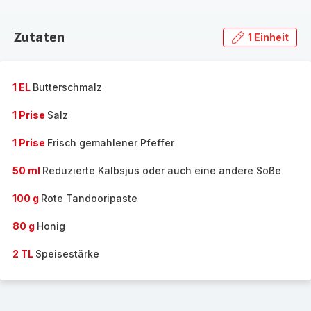
Zutaten
1 Einheit
1 EL
Butterschmalz
1 Prise
Salz
1 Prise
Frisch gemahlener Pfeffer
50 ml
Reduzierte Kalbsjus oder auch eine andere Soße
100 g
Rote Tandooripaste
80 g
Honig
2 TL
Speisestärke