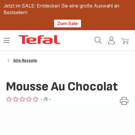
Jetzt im SALE: Entdecken Sie eine große Auswahl an
Bestsellern
Zum Sale
Tefal
Das
Mein
Mein
Homepage
Menü
Konto
Waren
öffnen
Alle Rezepte
Mousse Au Chocolat
-
/5
-
ratings.0