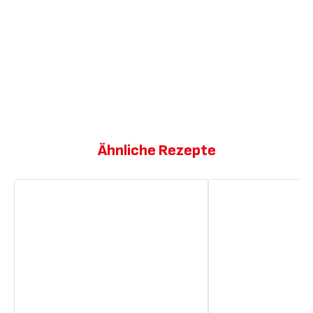
Ähnliche Rezepte
Mousse
Mousse
au
au
Chocolat
Chocolat