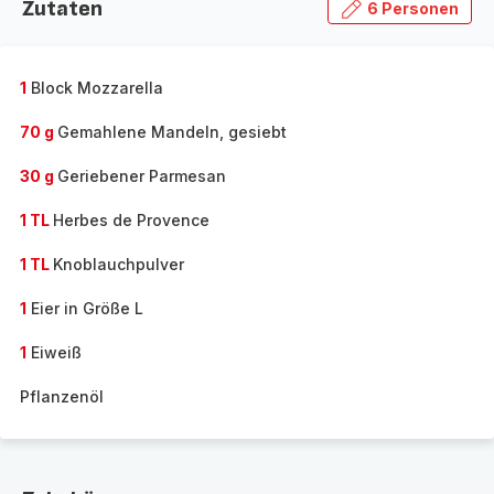
Zutaten
6 Personen
1
Block Mozzarella
70 g
Gemahlene Mandeln, gesiebt
30 g
Geriebener Parmesan
1 TL
Herbes de Provence
1 TL
Knoblauchpulver
1
Eier in Größe L
1
Eiweiß
Pflanzenöl