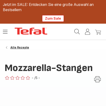
Jetzt im SALE: Entdecken Sie eine große Auswahl an
Bestsellern
Zum Sale
Tefal
Das
Mein
Mein
Homepage
Menü
Konto
Waren
öffnen
Alle Rezepte
Mozzarella-Stangen
-
/5
-
ratings.0