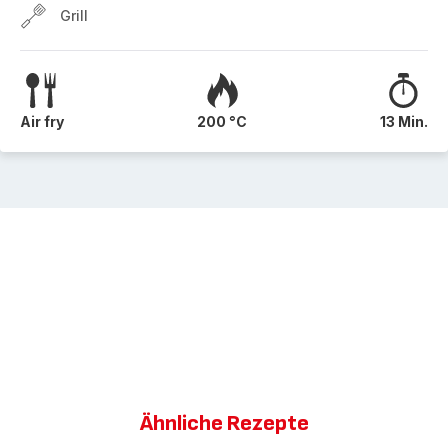
Grill
Air fry
200 °C
13 Min.
Ähnliche Rezepte