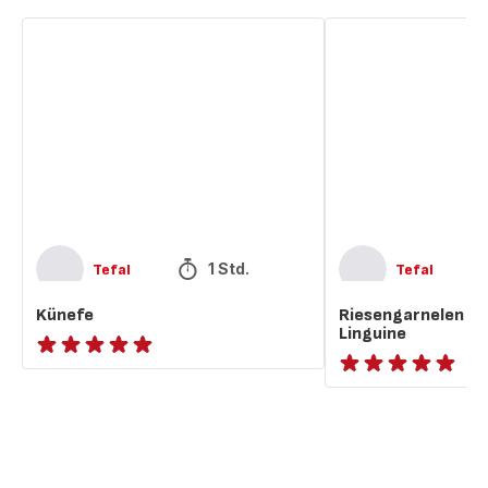
Künefe
Riesengarnelen
und
Burrata-
Linguine
1 Std.
Tefal
Tefal
Künefe
Riesengarnelen un
Linguine
ratings.NaN
ratings.NaN