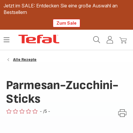
Jetzt im SALE: Entdecken Sie eine große Auswahl an
Bestsellern
Zum Sale
Tefal
Das
Mein
Mein
Homepage
Menü
Konto
Waren
öffnen
Alle Rezepte
Parmesan-Zucchini-
Sticks
-
/5
-
ratings.0