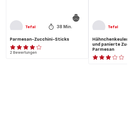
Parmesan
38 Min.
Tefal
Tefal
Parmesan-Zucchini-Sticks
Hähnchenkeulen m
und panierte Zucch
Parmesan
Bewertung
2 Bewertungen
mit
Bewertung
4
mit
Sternen
3
(Durchschnitt)
Sternen
(Durchschnitt)