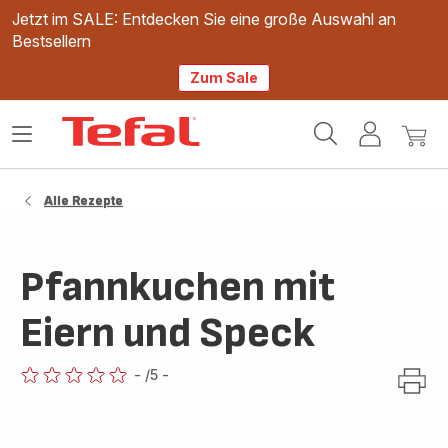
Jetzt im SALE: Entdecken Sie eine große Auswahl an
Bestsellern
Zum Sale
Tefal
Das
Mein
Mein
Homepage
Menü
Konto
Waren
öffnen
Alle Rezepte
Pfannkuchen mit
Eiern und Speck
-
/5
-
ratings.0