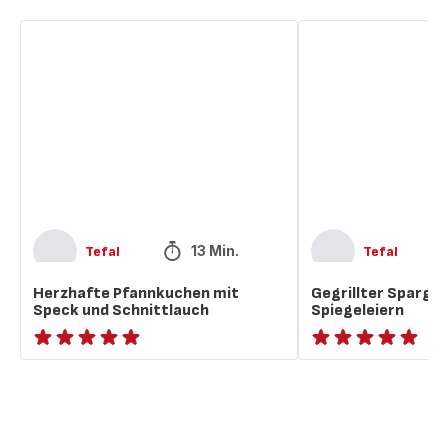
Herzhafte
Gegrillter
Pfannkuchen
Spargel
mit
mit
Speck
Speck
und
und
Schnittlauch
Spiegeleiern
13 Min.
Tefal
Tefal
Herzhafte Pfannkuchen mit
Gegrillter Spargel
Speck und Schnittlauch
Spiegeleiern
ratings.NaN
ratings.NaN