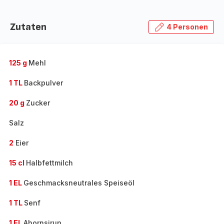
Zutaten
4 Personen
125 g
Mehl
1 TL
Backpulver
20 g
Zucker
Salz
2
Eier
15 cl
Halbfettmilch
1 EL
Geschmacksneutrales Speiseöl
1 TL
Senf
1 EL
Ahornsirup