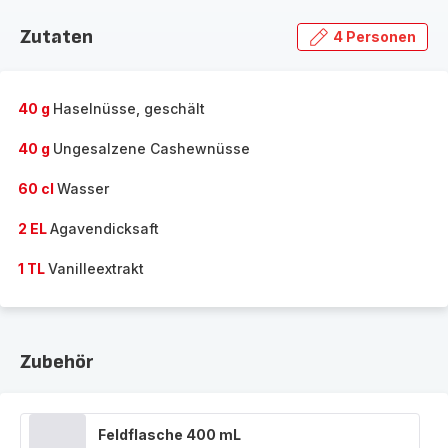
Zutaten
4 Personen
40 g
Haselnüsse, geschält
40 g
Ungesalzene Cashewnüsse
60 cl
Wasser
2 EL
Agavendicksaft
1 TL
Vanilleextrakt
Zubehör
Feldflasche 400 mL