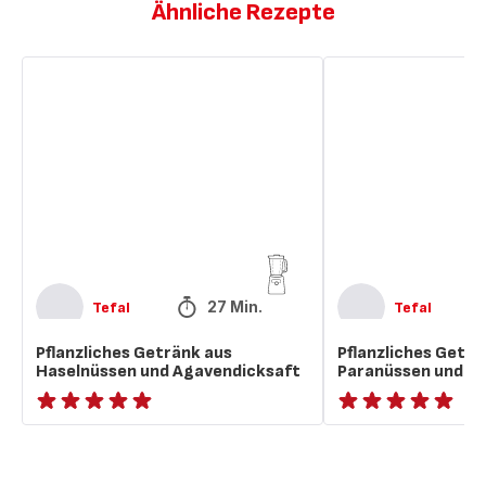
Ähnliche Rezepte
Pflanzliches
Pflanzliches
Getränk
Getränk
aus
mit
Haselnüssen
Paranüssen
und
und
Agavendicksaft
Kakao
27 Min.
Tefal
Tefal
Pflanzliches Getränk aus
Pflanzliches Geträ
Haselnüssen und Agavendicksaft
Paranüssen und K
ratings.NaN
ratings.NaN