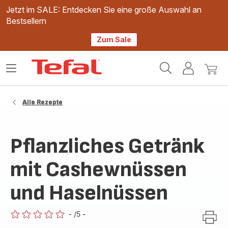
Jetzt im SALE: Entdecken Sie eine große Auswahl an
Bestsellern
Zum Sale
Tefal
Das
Mein
Mein
Homepage
Menü
Konto
Waren
öffnen
Alle Rezepte
Pflanzliches Getränk
mit Cashewnüssen
und Haselnüssen
-
/5
-
ratings.0