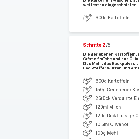
Die Kartoffeln waschen, sch
weitesten eingeschnitten i
600g Kartoffeln
Schritte 2
/5
Die geriebenen Kartoffeln, d
Crème fraîche und das Öl in
Das Mehl, das Backpulver, d
und Pfeffer würzen und er
600g Kartoffeln
150g Geriebener Kä
2Stück Verquirlte Ei
120ml Milch
120g Dickflüssige C
10.5ml Olivenöl
100g Mehl