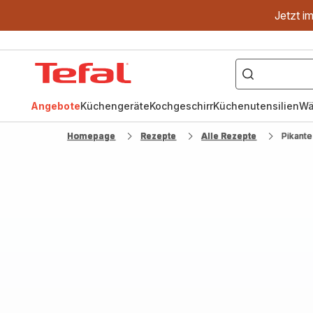
Jetzt i
["OptiGrill","Easy
Fry","Pfanne"]
Tefal
Homepage
Angebote
Küchengeräte
Kochgeschirr
Küchenutensilien
Wä
Homepage
Rezepte
Alle Rezepte
Pikante