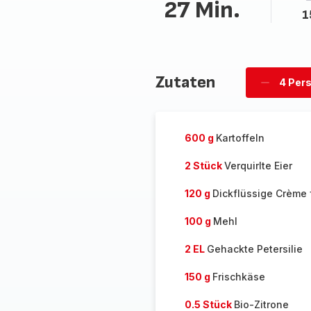
27 Min.
1
Zutaten
4 Per
Personen
löschen
600 g
Kartoffeln
2 Stück
Verquirlte Eier
120 g
Dickflüssige Crème 
100 g
Mehl
2 EL
Gehackte Petersilie
150 g
Frischkäse
0.5 Stück
Bio-Zitrone