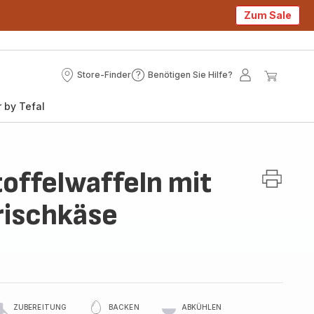
Zum Sale
Store-Finder
Benötigen Sie Hilfe?
Store-
Benötigen
Mein
Mein
Finder
Sie
Konto
Waren
 by Tefal
Hilfe?
toffelwaffeln mit
rischkäse
ZUBEREITUNG
BACKEN
ABKÜHLEN