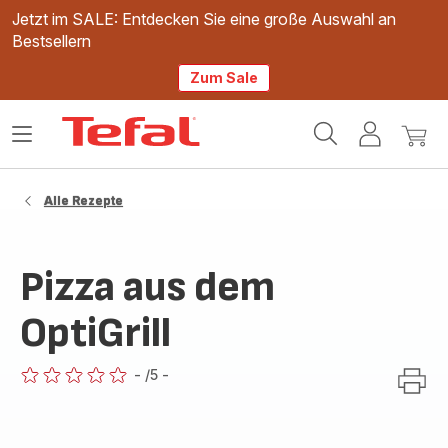
Jetzt im SALE: Entdecken Sie eine große Auswahl an
Bestsellern
Zum Sale
Tefal
Das
Mein
Mein
Homepage
Menü
Konto
Waren
öffnen
Alle Rezepte
Pizza aus dem
OptiGrill
-
/5
-
ratings.0