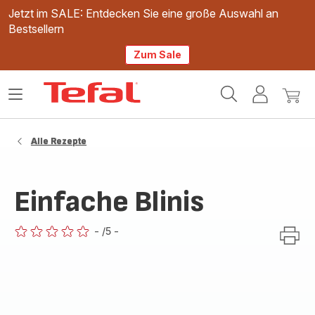
Jetzt im SALE: Entdecken Sie eine große Auswahl an
Bestsellern
Zum Sale
Tefal
Das
Mein
Mein
Homepage
Menü
Konto
Waren
öffnen
Alle Rezepte
Einfache Blinis
-
/5
-
ratings.0