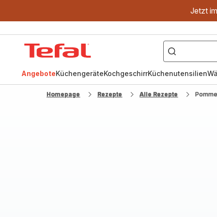
Jetzt i
["OptiGrill","Easy
Fry","Pfanne"]
Tefal
Homepage
Angebote
Küchengeräte
Kochgeschirr
Küchenutensilien
Wä
Homepage
Rezepte
Alle Rezepte
Pommes 