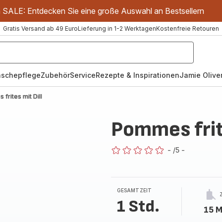
m SALE: Entdecken Sie eine große Auswahl an Bestsellern
Gratis Versand ab 49 Euro
Lieferung in 1-2 Werktagen
Kostenfreie Retouren
schepflege
Zubehör
Service
Rezepte & Inspirationen
Jamie Oliver
frites mit Dill
Pommes frite
-
/5
-
ratings.0
GESAMTZEIT
1 Std.
15 M