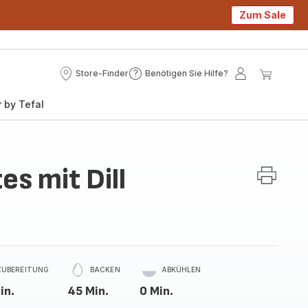
Zum Sale
Store-Finder
Benötigen Sie Hilfe?
Store-
Benötigen
Mein
Mein
Finder
Sie
Konto
Waren
 by Tefal
Hilfe?
s mit Dill
ZUBEREITUNG
BACKEN
ABKÜHLEN
in.
45 Min.
0 Min.