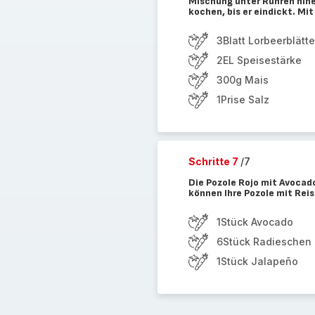
Mischung unter Rühren hine
kochen, bis er eindickt. Mi
3Blatt Lorbeerblätte
2EL Speisestärke
300g Mais
1Prise Salz
Schritte 7
/7
Die Pozole Rojo mit Avocado
können Ihre Pozole mit Reis
1Stück Avocado
6Stück Radieschen
1Stück Jalapeño