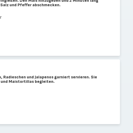
ingießen. Den Mais hinzugeben und 2 Minuten lang
t Salz und Pfeffer abschmecken.
r
, Radieschen und Jalapenos garniert servieren. Sie
 und Maistortillas begleiten.