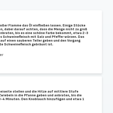
oßer Flamme das Öl einfließen lassen. Einige Stücke
n, dabei darauf achten, dass die Menge nicht zu groß
anbraten, bis es eine schöne Farbe bekommt, etwa 2-3
as Schweinefleisch mit Salz und Pfeffer würzen. Das
auf einen sauberen Teller geben und den Vorgang
te Schweinefleisch gebräunt ist.
er
iseite stellen und die Hitze auf mittlere Stufe
wiebeln in die Pfanne geben und anbraten, bis die
 3-4 Minuten. Den Knoblauch hinzufügen und etwa 1