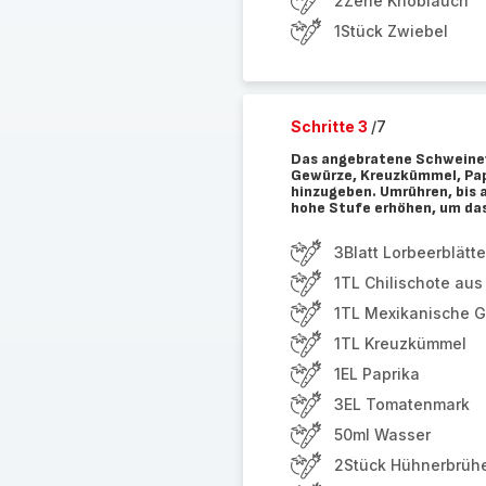
2Zehe Knoblauch
1Stück Zwiebel
Schritte 3
/7
Das angebratene Schweinefle
Gewürze, Kreuzkümmel, Pap
hinzugeben. Umrühren, bis al
hohe Stufe erhöhen, um das
3Blatt Lorbeerblätte
1TL Chilischote aus
1TL Mexikanische 
1TL Kreuzkümmel
1EL Paprika
3EL Tomatenmark
50ml Wasser
2Stück Hühnerbrüh