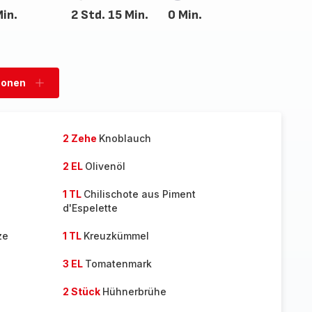
in.
2 Std. 15 Min.
0 Min.
sonen
Personen
hinzufügen
2 Zehe
Knoblauch
2 EL
Olivenöl
1 TL
Chilischote aus Piment
d'Espelette
ze
1 TL
Kreuzkümmel
3 EL
Tomatenmark
2 Stück
Hühnerbrühe