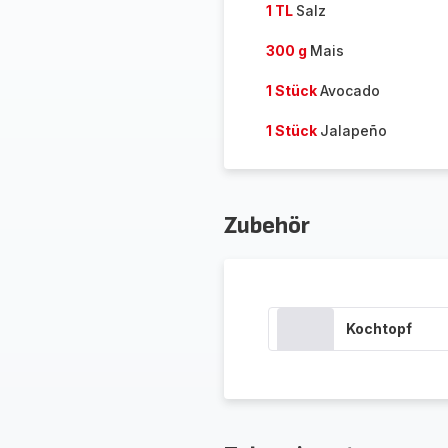
1 TL
Salz
300 g
Mais
1 Stück
Avocado
1 Stück
Jalapeño
Zubehör
Kochtopf