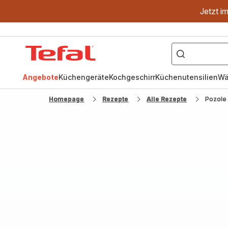
Jetzt i
["OptiGrill","Easy
Fry","Pfanne"]
Tefal
Homepage
Angebote
Küchengeräte
Kochgeschirr
Küchenutensilien
Wä
Homepage
Rezepte
Alle Rezepte
Pozole 