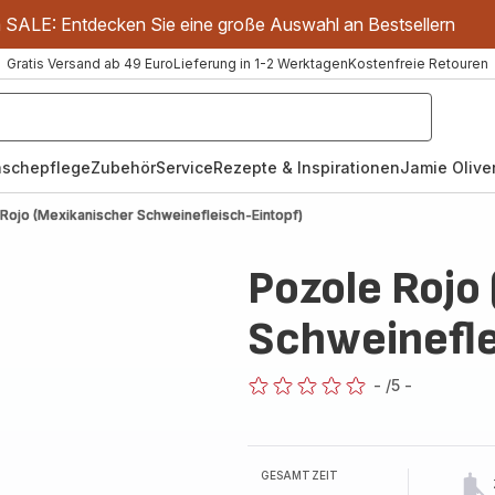
m SALE: Entdecken Sie eine große Auswahl an Bestsellern
Gratis Versand ab 49 Euro
Lieferung in 1-2 Werktagen
Kostenfreie Retouren
schepflege
Zubehör
Service
Rezepte & Inspirationen
Jamie Oliver
Rojo (Mexikanischer Schweinefleisch-Eintopf)
Pozole Rojo
Schweinefle
-
/5
-
ratings.0
GESAMTZEIT