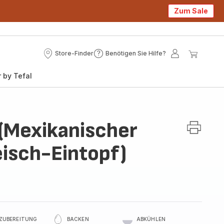
Zum Sale
Store-Finder
Benötigen Sie Hilfe?
Store-
Benötigen
Mein
Mein
Finder
Sie
Konto
Waren
 by Tefal
Hilfe?
 (Mexikanischer
isch-Eintopf)
ZUBEREITUNG
BACKEN
ABKÜHLEN