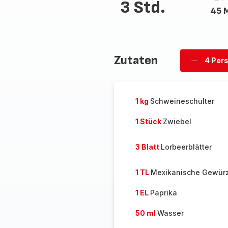
3 Std.
45 M
Zutaten
4 Per
Personen
löschen
1 kg
Schweineschulter
1 Stück
Zwiebel
3 Blatt
Lorbeerblätter
1 TL
Mexikanische Gewür
1 EL
Paprika
50 ml
Wasser