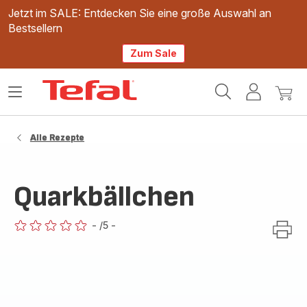
Jetzt im SALE: Entdecken Sie eine große Auswahl an
Bestsellern
Zum Sale
Tefal
Das
Mein
Mein
Homepage
Menü
Konto
Waren
öffnen
Alle Rezepte
Quarkbällchen
-
/5
-
ratings.0