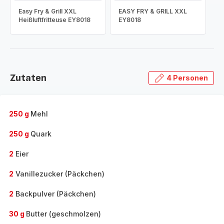
Easy Fry & Grill XXL
EASY FRY & GRILL XXL
Heißluftfritteuse EY8018
EY8018
Zutaten
4 Personen
250 g
Mehl
250 g
Quark
2
Eier
2
Vanillezucker (Päckchen)
2
Backpulver (Päckchen)
30 g
Butter (geschmolzen)