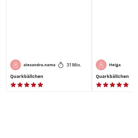
31 Min.
alexandra.nama
Helga
Quarkbällchen
Quarkbällchen
ratings.NaN
Bewertung
mit
5
Sternen
(Durchschnitt)