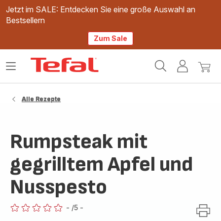
Jetzt im SALE: Entdecken Sie eine große Auswahl an
Bestsellern
Zum Sale
Tefal
Das
Mein
Mein
Homepage
Menü
Konto
Waren
öffnen
Alle Rezepte
Rumpsteak mit
gegrilltem Apfel und
Nusspesto
-
/5
-
ratings.0