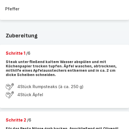
Pfeffer
Zubereitung
Schritte 1
/6
Steak unter fließend kaltem Wasser abspülen und mit
Küchenpapier trocken tupfen. Äpfel waschen, abtrocknen,
mithilfe eines Apfelausstechers entkernen und in ca. 2 cm
dicke Scheiben schneiden.
4Stück Rumpsteaks (à ca. 250 g)
4Stück Äpfel
Schritte 2
/6
Für das Pesto Nüsse grob hacken. Anschließend mit Olivenöl