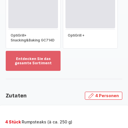
OptiGrill+
OptiGrill +
Snacking&Baking GC714D
Entdecken Sie das
gesamte Sortiment
Mehr
anzeigen
-
Entdecken
Sie
Zutaten
4 Personen
das
gesamte
Sortiment
-
4 Stück
Rumpsteaks (à ca. 250 g)