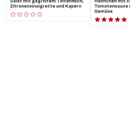
Salat mit gegrilltem Tintenfisch,
Hähnchen mit cre
Zitronenvinaigrette und Kapern
Tomatensauce und
Gemüse
ratings.0
ratings.NaN