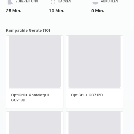
ZUBEREITUNG
BACKEN
ABKÜHLEN
25 Min.
10 Min.
0 Min.
Kompatible Geräte (10)
OptiGrill+ Kontaktgrill
OptiGrill+ GC712D
GC718D