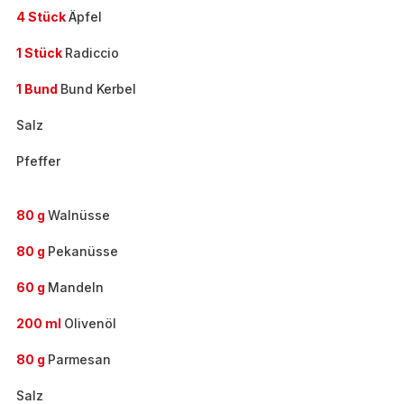
4 Stück
Äpfel
1 Stück
Radiccio
1 Bund
Bund Kerbel
Salz
Pfeffer
80 g
Walnüsse
80 g
Pekanüsse
60 g
Mandeln
200 ml
Olivenöl
80 g
Parmesan
Salz