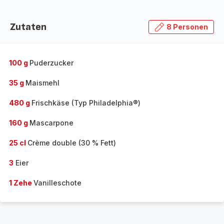
Zutaten
8 Personen
100 g
Puderzucker
35 g
Maismehl
480 g
Frischkäse (Typ Philadelphia®)
160 g
Mascarpone
25 cl
Crème double (30 % Fett)
3
Eier
1 Zehe
Vanilleschote