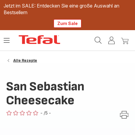
Jetzt im SALE: Entdecken Sie eine große Auswahl an
Bestsellern
Zum Sale
Tefal
Das
Mein
Mein
Homepage
Menü
Konto
Waren
öffnen
Alle Rezepte
San Sebastian
Cheesecake
-
/5
-
ratings.0