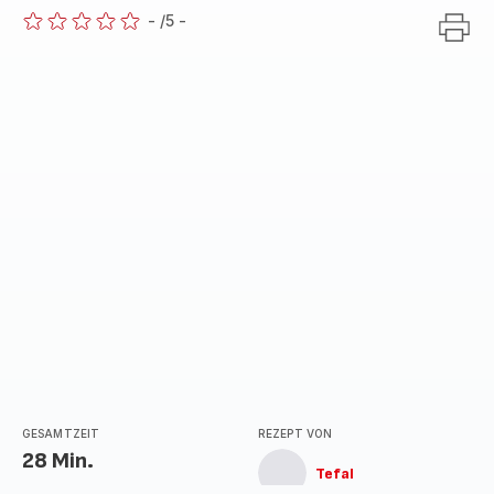
-
/5
-
ratings.0
GESAMTZEIT
REZEPT VON
28 Min.
Tefal