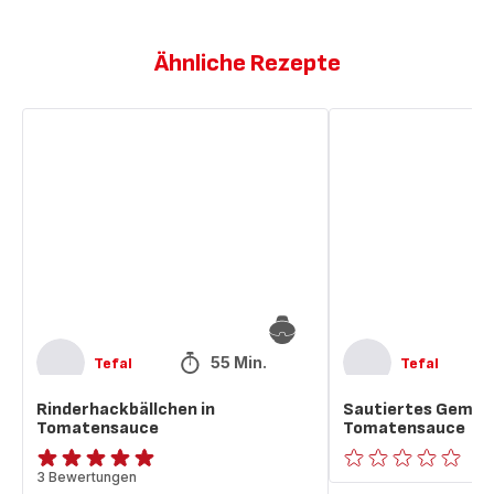
Ähnliche Rezepte
Rinderhackbällchen
Sautiertes
in
Gemüse
Tomatensauce
in
Tomatensauce
55 Min.
Tefal
Tefal
Rinderhackbällchen in
Sautiertes Gemüse
Tomatensauce
Tomatensauce
Bewertung
3 Bewertungen
ratings.0