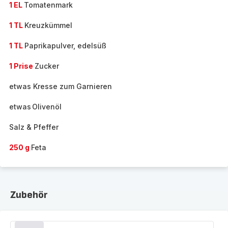
1 EL
Tomatenmark
1 TL
Kreuzkümmel
1 TL
Paprikapulver, edelsüß
1 Prise
Zucker
etwas Kresse zum Garnieren
etwas Olivenöl
Salz & Pfeffer
250 g
Feta
Zubehör