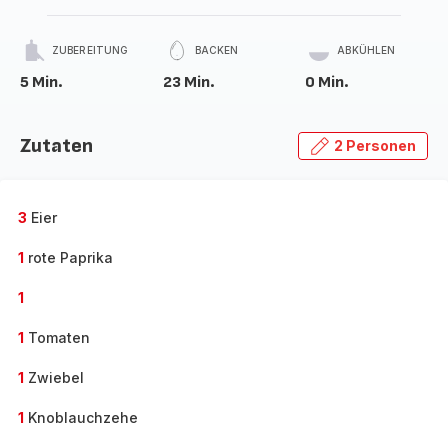
ZUBEREITUNG
BACKEN
ABKÜHLEN
5 Min.
23 Min.
0 Min.
Zutaten
2 Personen
3
Eier
1
rote Paprika
1
1
Tomaten
1
Zwiebel
1
Knoblauchzehe