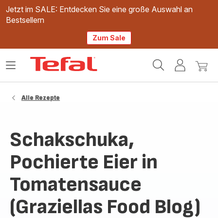
Jetzt im SALE: Entdecken Sie eine große Auswahl an
Bestsellern
Zum Sale
Tefal
Das
Mein
Mein
Homepage
Menü
Konto
Waren
öffnen
Alle Rezepte
Schakschuka,
Pochierte Eier in
Tomatensauce
(Graziellas Food Blog)