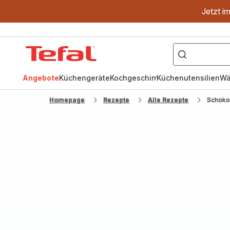
Jetzt i
["OptiGrill","Easy
Fry","Pfanne"]
Tefal
Homepage
Angebote
Küchengeräte
Kochgeschirr
Küchenutensilien
Wä
Homepage
Rezepte
Alle Rezepte
Schoko