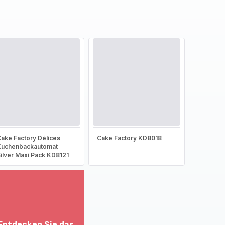
ake Factory Délices
Cake Factory KD8018
Kuchenbackautomat
ilver Maxi Pack KD8121
Entdecken Sie das