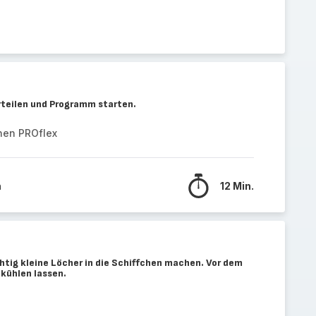
rteilen und Programm starten.
hen PROflex
n
12 Min.
tig kleine Löcher in die Schiffchen machen. Vor dem
bkühlen lassen.