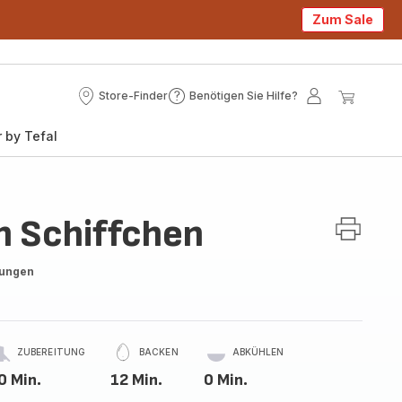
Zum Sale
Store-Finder
Benötigen Sie Hilfe?
Store-
Benötigen
Mein
Mein
Finder
Sie
Konto
Waren
 by Tefal
Hilfe?
n Schiffchen
tungen
ZUBEREITUNG
BACKEN
ABKÜHLEN
0 Min.
12 Min.
0 Min.