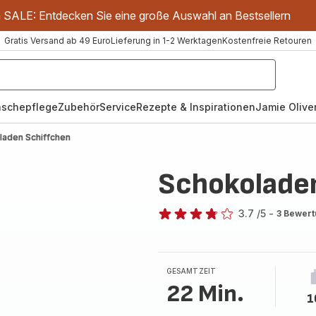
m SALE: Entdecken Sie eine große Auswahl an Bestsellern
Gratis Versand ab 49 Euro
Lieferung in 1-2 Werktagen
Kostenfreie Retouren
schepflege
Zubehör
Service
Rezepte & Inspirationen
Jamie Oliver
laden Schiffchen
Schokolade
3.7
/5
-
3 Bewer
ratings.3.7
GESAMTZEIT
22 Min.
1