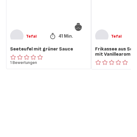
41 Min.
Tefal
Tefal
Seeteufel mit grüner Sauce
Frikassee aus Se
mit Vanillearoma
ratings.0
1 Bewertungen
ratings.0