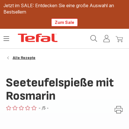
Jetzt im SALE: Entdecken Sie eine große Auswahl an
Bestsellern
Zum Sale
Tefal
Das
Mein
Mein
Homepage
Menü
Konto
Waren
öffnen
Alle Rezepte
Seeteufelspieße mit
Rosmarin
-
/5
-
ratings.0