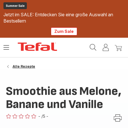
Summer Sale
Jetzt im SALE: Entdecken Sie eine große Auswahl an
Bestsellern
Zum Sale
Tefal
Das
Mein
Mein
Homepage
Menü
Konto
Waren
öffnen
Alle Rezepte
Smoothie aus Melone,
Banane und Vanille
-
/5
-
ratings.0