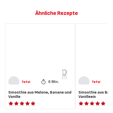
Ähnliche Rezepte
Smoothie
Smoothie
aus
aus
Melone,
Banane
Banane
und
und
Vanilleeis
Vanille
6 Min.
Tefal
Tefal
Smoothie aus Melone, Banane und
Smoothie aus Ban
Vanille
Vanilleeis
ratings.NaN
ratings.NaN