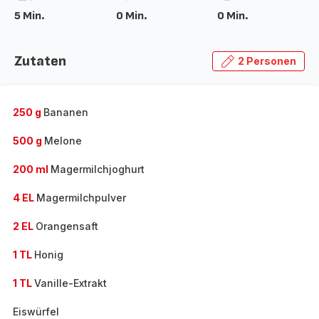
5 Min.
0 Min.
0 Min.
Zutaten
2 Personen
250 g
Bananen
500 g
Melone
200 ml
Magermilchjoghurt
4 EL
Magermilchpulver
2 EL
Orangensaft
1 TL
Honig
1 TL
Vanille-Extrakt
Eiswürfel