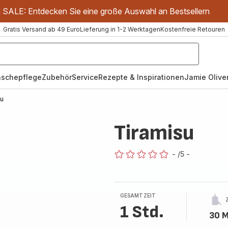
m SALE: Entdecken Sie eine große Auswahl an Bestsellern
Gratis Versand ab 49 Euro
Lieferung in 1-2 Werktagen
Kostenfreie Retouren
schepflege
Zubehör
Service
Rezepte & Inspirationen
Jamie Oliver
su
Tiramisu
-
/5
-
ratings.0
GESAMTZEIT
1 Std.
30 M