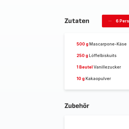
Zutaten
6 Per
Personen
löschen
500 g
Mascarpone-Käse
250 g
Löffelbiskuits
1 Beutel
Vanillezucker
10 g
Kakaopulver
Zubehör