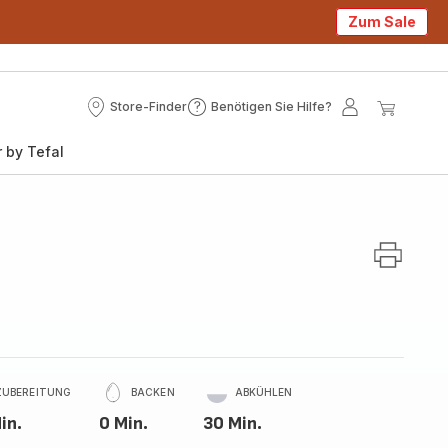
Zum Sale
Store-Finder
Benötigen Sie Hilfe?
Store-
Benötigen
Mein
Mein
Finder
Sie
Konto
Waren
 by Tefal
Hilfe?
ZUBEREITUNG
BACKEN
ABKÜHLEN
in.
0 Min.
30 Min.