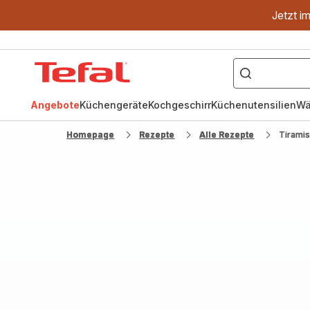
Jetzt i
["OptiGrill","Easy
Fry","Pfanne"]
Tefal
Homepage
Angebote
Küchengeräte
Kochgeschirr
Küchenutensilien
Wä
Homepage
Rezepte
Alle Rezepte
Tirami