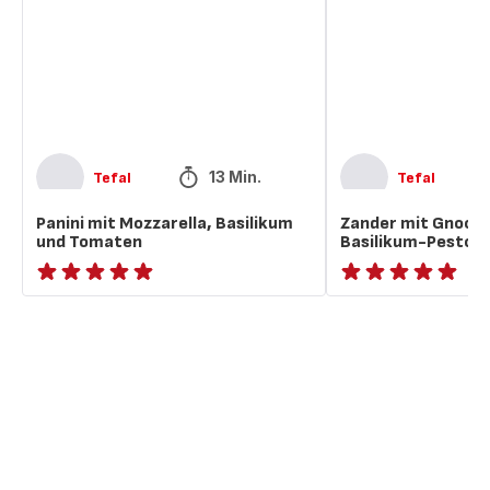
Basilikum
und
und
Basilikum-
Tomaten
Pesto
13 Min.
Tefal
Tefal
Panini mit Mozzarella, Basilikum
Zander mit Gnocch
und Tomaten
Basilikum-Pesto
ratings.NaN
ratings.NaN