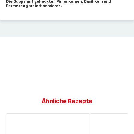
Die Suppe mit gehackten Pinienkernen, Basilikum und
Parmesan garniert servieren.
Ähnliche Rezepte
Panini
Zander
mit
mit
Mozzarella,
Gnocchi