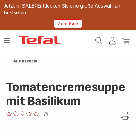
Jetzt im SALE: Entdecken Sie eine große Auswahl an
Bestsellern
Zum Sale
Tefal
Das
Mein
Mein
Homepage
Menü
Konto
Waren
öffnen
Alle Rezepte
Tomatencremesuppe
mit Basilikum
-
/5
-
ratings.0